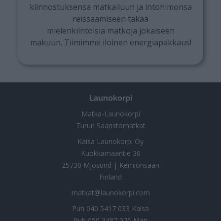
kiinnostuksensa matkailuun ja intohimonsa
reissaamiseen takaa
mielenkiintoisia matkoja jokaiseen
makuun. Tiimimme iloinen energiapakkaus!
Launokorpi
Matka-Launokorpi
Turun Saaristomatkat
Kaisa Launokorpi Oy
Kuokkamaantie 30
25730 Mjösund | Kemiönsaari
Finland
matkat@launokorpi.com
Puh
040 5417 033
Kaisa
Puh
050 3487 075
Mari