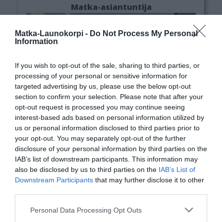
Matka-asiantuntija
Matka-Launokorpi -
Do Not Process My Personal
Information
If you wish to opt-out of the sale, sharing to third parties, or
processing of your personal or sensitive information for
targeted advertising by us, please use the below opt-out
section to confirm your selection. Please note that after your
opt-out request is processed you may continue seeing
interest-based ads based on personal information utilized by
us or personal information disclosed to third parties prior to
your opt-out. You may separately opt-out of the further
disclosure of your personal information by third parties on the
IAB’s list of downstream participants. This information may
also be disclosed by us to third parties on the
IAB’s List of
Downstream Participants
that may further disclose it to other
third parties.
Mari on maailmaa nähnyt kosmopoliitti, joka
Please note that this website/app uses one or more Google
Personal Data Processing Opt Outs
navigoi sujuvasti niin
services and may gather and store information including but