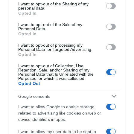
matkailualan aallokossa kuin purjeveneen
not limited to your visit or usage behaviour. You may click to
I want to opt-out of the Sharing of my
ruorissakin vapaa-ajallaan. Hän
personal data.
grant or deny consent to Google and its third-party tags to
Opted In
tuntee laajasti alan verkostot ja järjestelmät.
use your data for below specified purposes in below Google
Tiimimme todellinen
consent section.
I want to opt-out of the Sale of my
Personal Data.
tietopankki!
Opted In
I want to opt-out of processing my
Personal Data for Targeted Advertising.
Opted In
Jenni Kosunen
I want to opt-out of Collection, Use,
Retention, Sale, and/or Sharing of my
Personal Data that Is Unrelated with the
Matka-asiantuntija
Purposes for which it was collected.
Opted Out
Google consents
I want to allow Google to enable storage
related to advertising like cookies on web or
device identifiers in apps.
I want to allow my user data to be sent to