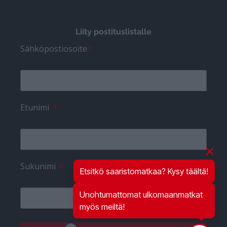
Liity postituslistalle
*
Sähköpostiosoite
*
Etunimi
*
Sukunimi
Etsitkö saaristomatkaa? Kysy täältä!
Unohtumattomat ulkomaanmatkat
myös meiltä!