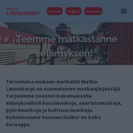
Finnish
English
Svenska
Teemme matkastanne
elämyksen!
Tervetuloa mukaan matkalle! Matka-
Launokorpi on suomalainen matkanjärjestäjä.
Tarjoamme vuosien kokemuksella
elämyksellisiä bussimatkoja, saaristomatkoja,
pyörämatkoja ja kulttuurimatkoja.
Kohteinamme Suomen lisäksi on koko
Eurooppa.