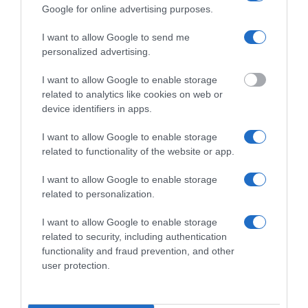
Google for online advertising purposes.
I want to allow Google to send me
personalized advertising.
I want to allow Google to enable storage
related to analytics like cookies on web or
device identifiers in apps.
Jenni on menettänyt sydämensä saariston
I want to allow Google to enable storage
lisäksi markkinoinnille ja datalle. Hän
related to functionality of the website or app.
innostuu erilaisen analytiikan tulkitsemisesta
I want to allow Google to enable storage
ja kehittää sen avulla
related to personalization.
entistä vahvempaa brändiä yritykselle.
Tiimimme markkinoinnin moottori!
I want to allow Google to enable storage
related to security, including authentication
functionality and fraud prevention, and other
user protection.
Nina Latvalehto