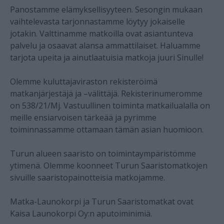
Panostamme elämyksellisyyteen. Sesongin mukaan
vaihtelevasta tarjonnastamme löytyy jokaiselle
jotakin. Valttinamme matkoilla ovat asiantunteva
palvelu ja osaavat alansa ammattilaiset. Haluamme
tarjota upeita ja ainutlaatuisia matkoja juuri Sinulle!
Olemme kuluttajaviraston rekisteröimä
matkanjärjestäjä ja –välittäjä. Rekisterinumeromme
on
538/21/Mj
. Vastuullinen toiminta matkailualalla on
meille ensiarvoisen tärkeää ja pyrimme
toiminnassamme ottamaan tämän asian huomioon.
Turun alueen saaristo on toimintaympäristömme
ytimenä. Olemme koonneet Turun Saaristomatkojen
sivuille saaristopainotteisia matkojamme.
Matka-Launokorpi ja Turun Saaristomatkat ovat
Kaisa Launokorpi Oy:n aputoiminimiä.