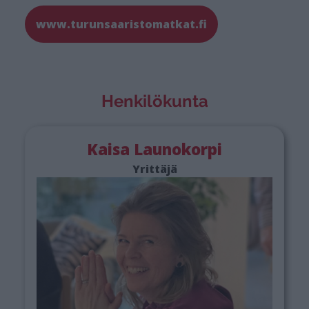
www.turunsaaristomatkat.fi
Henkilökunta
Kaisa Launokorpi
Yrittäjä