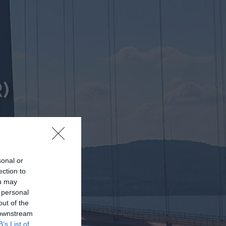
)
sonal or
ection to
ou may
 personal
out of the
 downstream
B’s List of