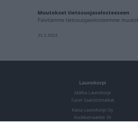
Muutokset tietosuojaselosteeseen
Päivitämme tietosuojaselosteemme muuto
31.1.2023
Launokorpi
Matka-Launokorpi
Turun Saaristomatkat
Kaisa Launokorpi Oy
Kuokkamaantie 30
25730 Mjösund | Kemiönsaari
Finland