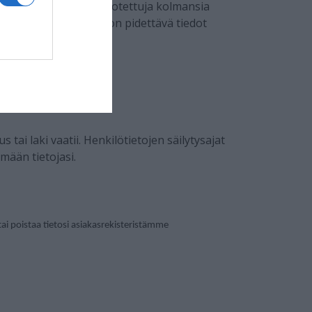
lille. Tämä ei sisällä luotettuja kolmansia
lmansien osapuolten on pidettävä tiedot
lelle.
tai laki vaatii. Henkilötietojen säilytysajat
mään tietojasi.
 tai poistaa tietosi asiakasrekisteristämme