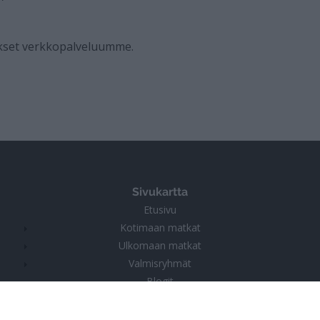
kset verkkopalveluumme.
Sivukartta
Etusivu
Kotimaan matkat
Ulkomaan matkat
Valmisryhmät
Blogit
Yritys
Tietosuojaseloste