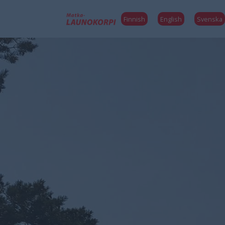
Finnish
English
Svenska