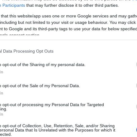
Participants
that may further disclose it to other third parties.
 that this website/app uses one or more Google services and may gath
including but not limited to your visit or usage behaviour. You may click 
 to Google and its third-party tags to use your data for below specifi
ogle consent section.
l Data Processing Opt Outs
o opt-out of the Sharing of my personal data.
In
o opt-out of the Sale of my Personal Data.
In
otection Regulation, GDPR) soveltaminen on alkanut 25.5.20
to opt-out of processing my Personal Data for Targeted
osuojakäytäntömme vastaamaan EU:n päivitettyjä tietosuoja-
ing.
In
i palveluitamme tai ottaessasi yhteyttä meihin. Kerromme myös, mihin käytt
o opt-out of Collection, Use, Retention, Sale, and/or Sharing
ersonal Data that Is Unrelated with the Purposes for which it
lected.