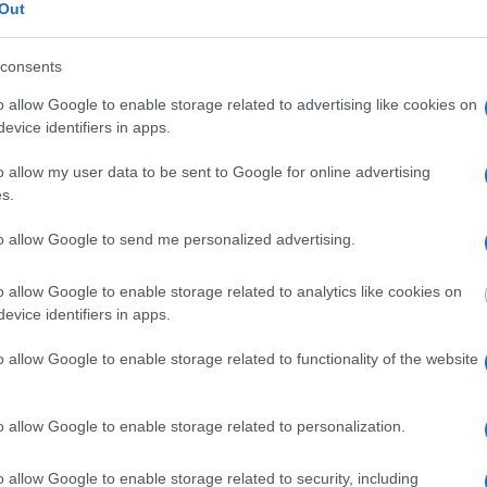
ähköpostivaraukset sekä muut tilanteet, joissa asiakas luovu
Out
een mukaisesti.
consents
lkaisemalla siitä uuden version verkossa. Verkkosivuston ja 
 muokattujen ehtojen hyväksynnäksi. Kaisa Launokorpi Oy:n 
o allow Google to enable storage related to advertising like cookies on
evice identifiers in apps.
östen puitteissa. Tiedot säilytetään järjestelmässämme ja t
oitus.
o allow my user data to be sent to Google for online advertising
s.
telli- ja bussiyhtiöt) luovutetaan vain kunkin tahon tarvitse
lä mainituissa tarkoituksissa ja Suomen lainsäädännön vaat
to allow Google to send me personalized advertising.
a niiden käyttötarkoitus
o allow Google to enable storage related to analytics like cookies on
et itse toimittanut verkkopalvelun tai muun yhteydenoton ka
evice identifiers in apps.
n hoitamiseen ja kehittämiseen sekä yrityksen tarjoamien p
o allow Google to enable storage related to functionality of the website
ös eri palveluidemme tiedottamiseen ja laskutusasioihin. 
nointi- tai
ada viestejä, voit milloin tahansa ilmoittaa asiasta rekisterin
o allow Google to enable storage related to personalization.
o allow Google to enable storage related to security, including