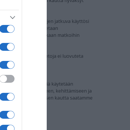
ttaa tietojaan) käytön kautta hyväksyt
liitännäisten palvelujen jatkuva käyttösi
asiakastiedot tallennetaan
ietoja käytetään asiakkaan matkoihin
mat tiedot. Henkilötietoja ei luovuteta
imusten mukaisesti.
utta. Asiakasrekisteriä käytetään
alveluiden tuottamiseen, kehittämiseen ja
Henkilötietojen keräämisen kautta saatamme
 ylläpitäjälle.