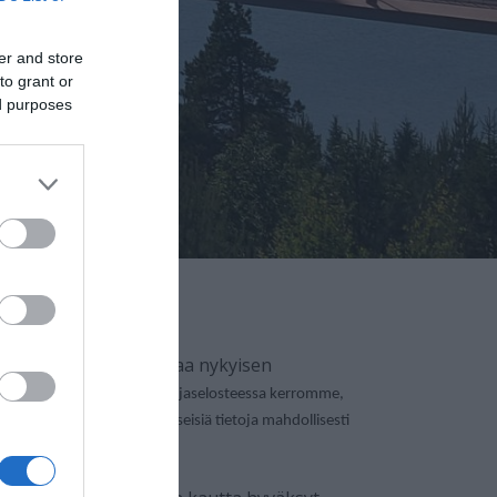
er and store
to grant or
ed purposes
18 ja samalla se korvaa nykyisen
asetuksia.
Tässä tietosuojaselosteessa kerromme,
ötarkoituksiin voimme kyseisiä tietoja mahdollisesti