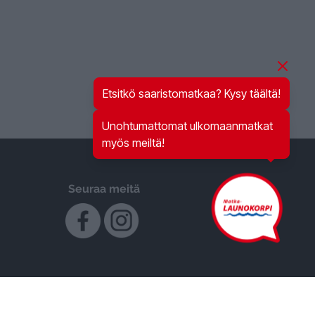
Etsitkö saaristomatkaa? Kysy täältä!
Unohtumattomat ulkomaanmatkat
myös meiltä!
Seuraa meitä
Liity postituslistalle