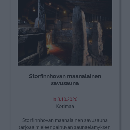
Storfinnhovan maanalainen
savusauna
la 3.10.2026
Kotimaa
Storfinnhovan maanalainen savusauna
tarjoaa mieleenpainuvan saunaelämyksen.