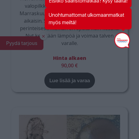
Etsitkö saaristomatkaa? Kysy täältä!
valopilkku rauhoittuvassa saaristossa.
Marraskuu on jo pitkällä ja illat hämärtyvät
Unohtumattomat ulkomaanmatkat
aikaisin. Sauna lämpiää edelleen, mutta
myös meiltä!
perinteisesti hieman eri syistä kuin kesällä.
Nyt kerätään lämpöä ja voimaa talven
varalle.
Pyydä tarjous
Hinta alkaen
90,00 €
Lue lisää ja varaa