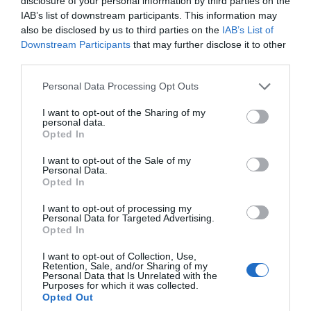
disclosure of your personal information by third parties on the
IAB’s list of downstream participants. This information may
also be disclosed by us to third parties on the
IAB’s List of
Downstream Participants
that may further disclose it to other
third parties.
Please note that this website/app uses one or more Google
Personal Data Processing Opt Outs
services and may gather and store information including but
Saariston rengastie
not limited to your visit or usage behaviour. You may click to
I want to opt-out of the Sharing of my
personal data.
grant or deny consent to Google and its third-party tags to
Opted In
use your data for below specified purposes in below Google
consent section.
I want to opt-out of the Sale of my
la 29.8.2026
Personal Data.
Kotimaa
Opted In
I want to opt-out of processing my
Saariston rengastie 30 vuotta – unohda
Personal Data for Targeted Advertising.
Opted In
lauttajonot ja nauti saariston parhaista
maisemista opastetulla bussiretkellä.
I want to opt-out of Collection, Use,
Kesän matkat: la 23.5., pe 3.7., to 16.7. sekä
Retention, Sale, and/or Sharing of my
Personal Data that Is Unrelated with the
la 29.8.
Purposes for which it was collected.
Opted Out