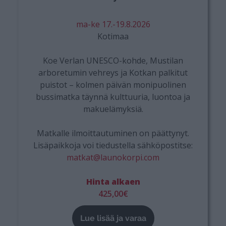
ma-ke 17.-19.8.2026
Kotimaa
Koe Verlan UNESCO-kohde, Mustilan
arboretumin vehreys ja Kotkan palkitut
puistot – kolmen päivän monipuolinen
bussimatka täynnä kulttuuria, luontoa ja
makuelämyksiä.
Matkalle ilmoittautuminen on päättynyt.
Lisäpaikkoja voi tiedustella sähköpostitse:
matkat@launokorpi.com
Hinta alkaen
425,00€
Lue lisää ja varaa