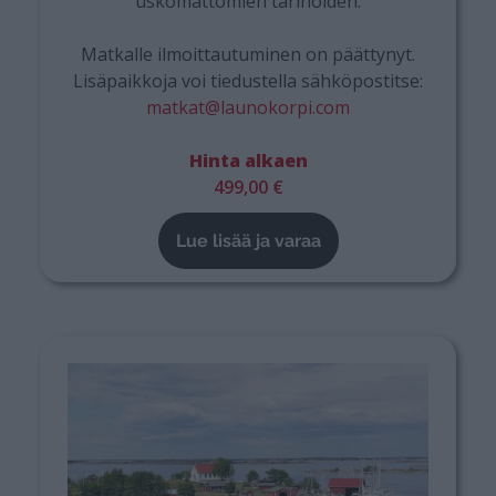
uskomattomien tarinoiden.
Matkalle ilmoittautuminen on päättynyt.
Lisäpaikkoja voi tiedustella sähköpostitse:
matkat@launokorpi.com
Hinta alkaen
499,00 €
Lue lisää ja varaa