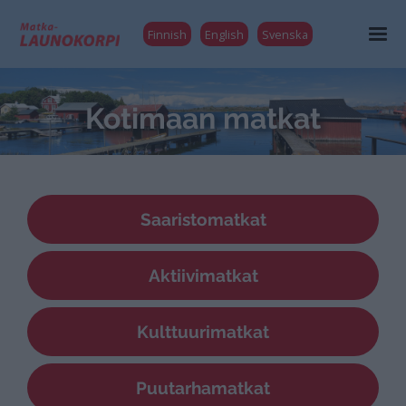
Finnish
English
Svenska
Kotimaan matkat
Saaristomatkat
Aktiivimatkat
Kulttuurimatkat
Puutarhamatkat