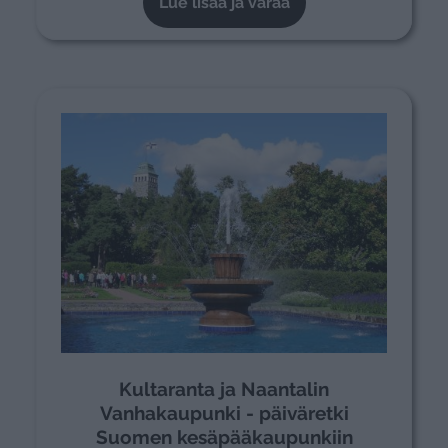
Lue lisää ja varaa
Kultaranta ja Naantalin
Vanhakaupunki - päiväretki
Suomen kesäpääkaupunkiin