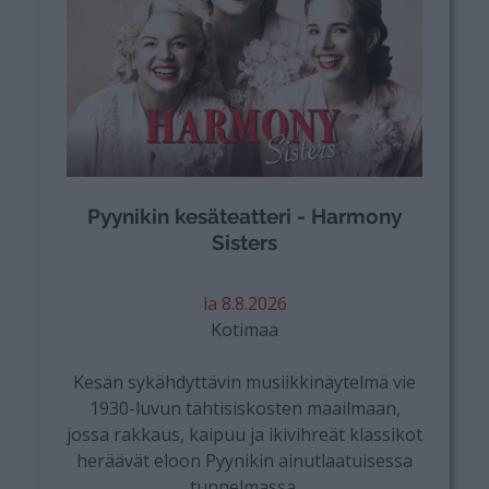
Pyynikin kesäteatteri - Harmony
Sisters
la 8.8.2026
Kotimaa
Kesän sykähdyttävin musiikkinäytelmä vie
1930-luvun tähtisiskosten maailmaan,
jossa rakkaus, kaipuu ja ikivihreät klassikot
heräävät eloon Pyynikin ainutlaatuisessa
tunnelmassa.