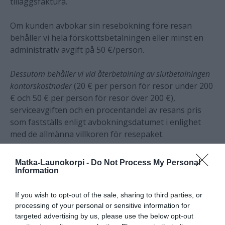
tilläggsfaktura.
Om kunden avbokar sin resebokning före resan
behåller vi hela förskottsbetalningen eller minst en
administrativ avgift på 50 €/person.
Dessutom behåller vi vid återbetalning av slutbetalningen
kontorskostnader
(20 € per person för resor under 200
€ och 50 € per person för resor över 200 €),
serviceavgiften och en procentandel av resans pris
som fastställs enligt avbokningsdatumet i enlighet
med de allmänna villkoren för resepaket.
Vi förbehåller oss rätten att göra ändringar i tidtabell,
Matka-Launokorpi -
Do Not Process My Personal
pris och program.
Information
Vi rekommenderar en reseförsäkring som inkluderar
If you wish to opt-out of the sale, sharing to third parties, or
avbeställningsskydd.
processing of your personal or sensitive information for
targeted advertising by us, please use the below opt-out