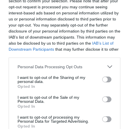
section to confirm your selection. Please note that after your
https://www.kkv.fi/kuluttaja-asiat/matkustaminen-ja-
opt-out request is processed you may continue seeing
majoitukset/matkapaketit-ja-yhdistetyt-
interest-based ads based on personal information utilized by
matkajarjestelyt/yleiset-matkapakettiehdot/#k4
us or personal information disclosed to third parties prior to
your opt-out. You may separately opt-out of the further
Boknings- och avbokningsvillkor för dagsturer:
disclosure of your personal information by third parties on the
IAB’s list of downstream participants. This information may
also be disclosed by us to third parties on the
IAB’s List of
Researrangören kan också ha resespecifika
Downstream Participants
that may further disclose it to other
betalnings- och avbokningsvillkor, som kommer att
third parties.
meddelas i samband med resplanen.
Please note that this website/app uses one or more Google
Personal Data Processing Opt Outs
Vi tar inte ut någon serviceavgift för bokningar som
services and may gather and store information including but
not limited to your visit or usage behaviour. You may click to
I want to opt-out of the Sharing of my
görs via vår webbplats.
personal data.
grant or deny consent to Google and its third-party tags to
Opted In
use your data for below specified purposes in below Google
Serviceavgift 10 € per bokning. Vi tar ut 5 € per
consent section.
I want to opt-out of the Sale of my
ytterligare faktura.
Personal Data.
Opted In
Om kunden avbokar resan före avresan (senast 10
I want to opt-out of processing my
dagar före avresan) drar vi av följande från
Personal Data for Targeted Advertising.
Opted In
återbetalningen: kontorskostnader (20 € per person