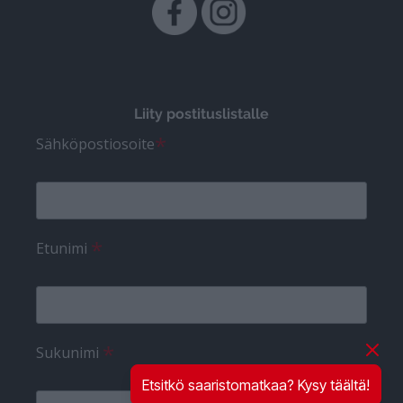
Liity postituslistalle
*
Sähköpostiosoite
*
Etunimi
*
Sukunimi
Etsitkö saaristomatkaa? Kysy täältä!