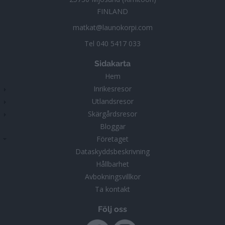
FINLAND
matkat@launokorpi.com
Tel
040 5417 033
Sidakarta
Hem
Inrikesresor
Utlandsresor
Skärgårdsresor
Bloggar
Företaget
Dataskyddsbeskrivning
Hållbarhet
Avbokningsvillkor
Ta kontakt
Följ oss