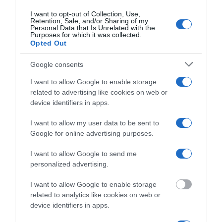
för resor under 200 € och 50 € per person för resor
I want to opt-out of Collection, Use,
över 200 €), serviceavgiften och de faktiska kostnader
Retention, Sale, and/or Sharing of my
Personal Data that Is Unrelated with the
som researrangören har haft. För avbokningar som
Purposes for which it was collected.
Opted Out
görs 10 dagar eller mindre före resan debiterar vi 80
% av resans pris.
Google consents
Vi förbehåller oss rätten att göra ändringar i tidtabell,
I want to allow Google to enable storage
pris och program.
related to advertising like cookies on web or
device identifiers in apps.
Vi rekommenderar en reseförsäkring som inkluderar
I want to allow my user data to be sent to
avbeställningsskydd.
Google for online advertising purposes.
Färdiga grupper:
I want to allow Google to send me
personalized advertising.
Researrangören kan också ha resespecifika
I want to allow Google to enable storage
betalnings- och avbokningsvillkor, som kommer att
related to analytics like cookies on web or
meddelas i samband med reseprogrammet.
device identifiers in apps.