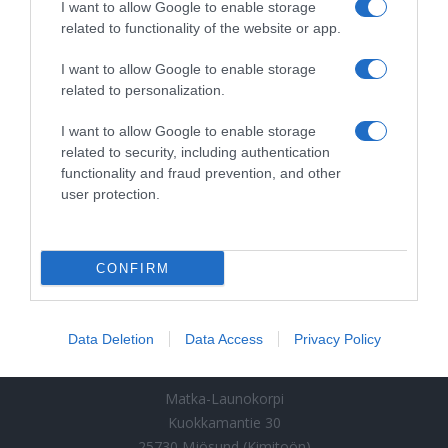
För färdiga grupper innehåller erbjudandet alltid
I want to allow Google to enable storage
information om sista datum för kostnadsfri
related to functionality of the website or app.
avbokning av hela bokningen. Om detta datum
I want to allow Google to enable storage
passerar och hela bokningen avbokas senare än vad
related to personalization.
som anges i erbjudandet, är gruppen skyldig att
betala de kostnader som researrangören har haft i
I want to allow Google to enable storage
varje enskilt fall.
related to security, including authentication
functionality and fraud prevention, and other
Om det minsta antalet deltagare i en paketresa
user protection.
understiger det minsta antal som beaktats i
prissättningen, måste detta alltid avtalas separat, och
researrangören har rätt att höja priset per person i
CONFIRM
sådana fall.
Data Deletion
Data Access
Privacy Policy
Launokorpi
Matka-Launokorpi
Kuokkamantie 30
25730 Mjösund (Kimitoön)